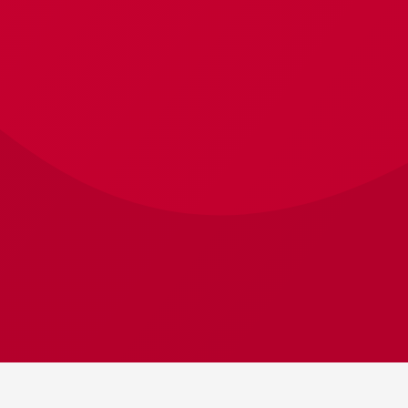
В корзину
В корзину
Доставка и оплата
Контактная информация
О магазине
Instagram
Мартовский кот, 2026 © Все права защищены |
Разработанно в
prudnikov.kz