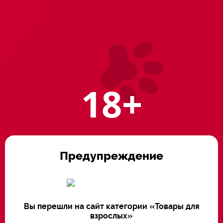
Милый гномик
Трубочки для коктейля
Артикул: 12.93
Артикул: 12.29
4900 ₸
1500 ₸
В корзину
В корзину
18+
Предупреждение
Подарочный
Форма для льда Sex Ice
сертификат 10 000
тенге
Вы перешли на сайт категории «Товары для
взрослых»
Артикул: 12.87
Артикул: 25.27.1