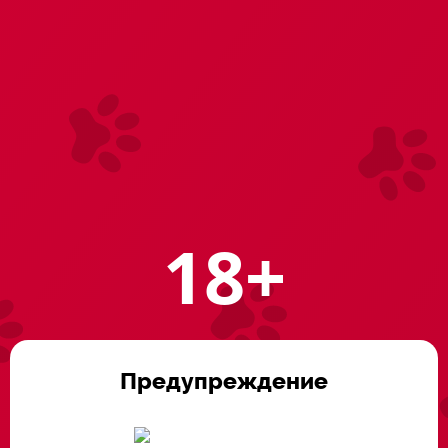
Главная
Насадки
Мужчинам
Из киберкожи
В данной категории нет товаров.
Похожие товары
18+
Предупреждение
Анальный
Насадка на член
фаллоимитатор и
анальная Lovetoy