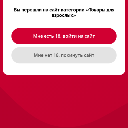
насадка как бусы от
Silicone Fantasy Duoble
LOVE TOY
Proder
Вы перешли на сайт категории «Товары для
взрослых»
Артикул: 9.160
Артикул: 9.122
11400 ₸
8200 ₸
Мне есть 18, войти на сайт
В корзину
В корзину
Мне нет 18, покинуть сайт
Доставка и оплата
Контактная информация
О магазине
Instagram