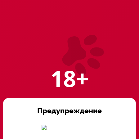
Сьюзи
Артикул: 17.1146
3300 ₸
18+
Роскошное эротическое белье создаст нежный ореол
черной материи вокруг изящной фигуры. Желание и страсть
сквозят в каждой складке пеньюара.
Предупреждение
Наличие в магазинах: