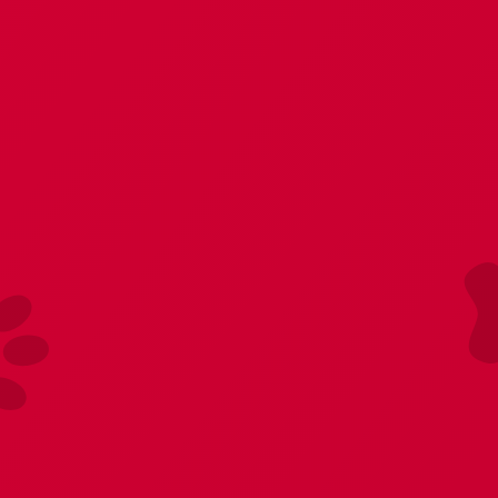
Главная
Доставка и оплата
О магазине
Контактная и
БЕЛЬЁ, ОБУВЬ
ДЛЯ ДВОИХ
ДУХИ И ФЕРОМ
Главная
Бельё, обувь
Чулки, колготки
Смотрите так же
Пеньюары и халаты
Боди
Корсеты