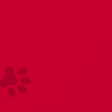
Instagram
) 575-27-37
Корзина пуста
СМАЗКИ, МАССАЖ И УХОД
ФЕТИШ И BDSM