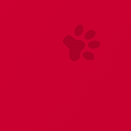
Чулки, колготки
Эротические аксессуары
Костюмы ролевые
Обувь
Портупеи
Комплекты
Сетки
Нижнее бельё
Похожие товары